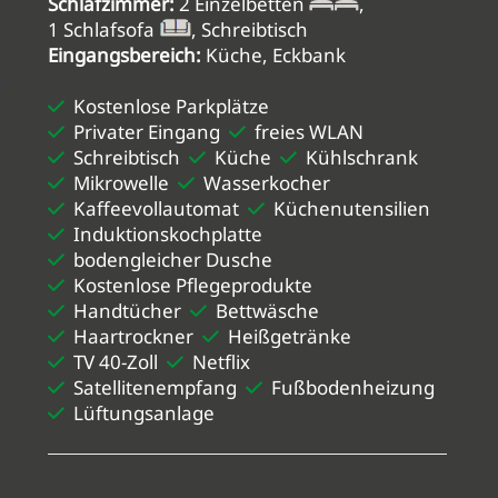
Schlafzimmer:
2 Einzelbetten
,
1 Schlafsofa
, Schreibtisch
Eingangsbereich:
Küche, Eckbank
Kostenlose Parkplätze
Privater Eingang
freies WLAN
Schreibtisch
Küche
Kühlschrank
Mikrowelle
Wasserkocher
Kaffeevollautomat
Küchenutensilien
Induktionskochplatte
bodengleicher Dusche
Kostenlose Pflegeprodukte
Handtücher
Bettwäsche
Haartrockner
Heißgetränke
TV 40-Zoll
Netflix
Satellitenempfang
Fußbodenheizung
Lüftungsanlage