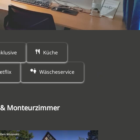
klusive
Küche
etflix
Wäscheservice
g & Monteurzimmer