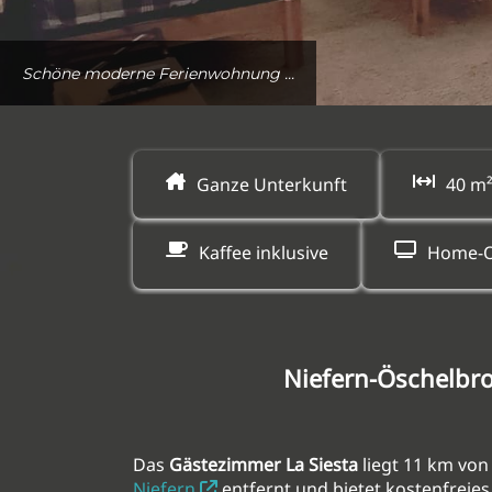
Ganze Unterkunft
40 m²
Kaffee inklusive
Home-O
Niefern-Öschelbr
Das
Gästezimmer La Siesta
liegt 11 km vo
Niefern
entfernt und bietet kostenfreie