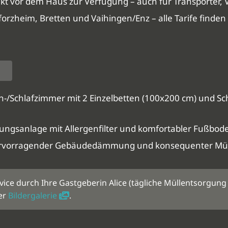
ekt vor dem Haus zur Verfügung – auch für Transporter,
rzheim, Bretten und Vaihingen/Enz – alle Tarife finden 
Schlafzimmer mit 2 Einzelbetten (100x200 cm) und Schl
ungsanlage mit Allergenfilter und komfortabler Fußboden
rvorragender Gebäudedämmung und konsequenter Mül
vice durch Ihre Gastgeberin Alice (tägliche Müllentsorgun
rer
Bildergalerie
.