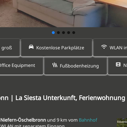
 groß
Kostenlose Parkplätze
WLAN in
ffice Equipment
N
Fußbodenheizung
onn | La Siesta Unterkunft, Ferienwohnun
n
Niefern-Öschelbronn
und 9 km vom
Bahnhof
s WLAN mit separatem Eingang.