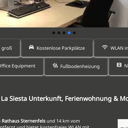
 groß
Kostenlose Parkplätze
WLAN in
ffice Equipment
N
Fußbodenheizung
| La Siesta Unterkunft, Ferienwohnung & 
m
Rathaus Sternenfels
und 14 km vom
ntfernt und bietet kostenfreies WLAN mit