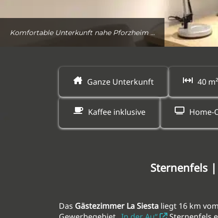
Ganze Unterkunft
40 m²
Kaffee inklusive
Home-O
Sternenfels 
Das
Gästezimmer La Siesta
liegt 16 km vo
Gewerbegebiet
„In der Au“
Sternenfels e